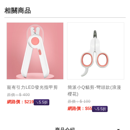
相關商品
寵有引力LED發光指甲剪
簡派小Q貓剪-彎頭款(浪漫
櫻花)
原價：$ 400
原價：$ 100
網路價：$219
↘5.5折
網路價：$55
↘5.5折
加購價：
商品介紹