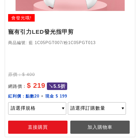
會發光哦!
寵有引力LED發光指甲剪
商品編號: 藍 1C05PGT007/粉
1C05PGT013
原價：$ 400
$ 219
↘5.5折
網路價：
紅利價：
點數20
+
現金 $ 199