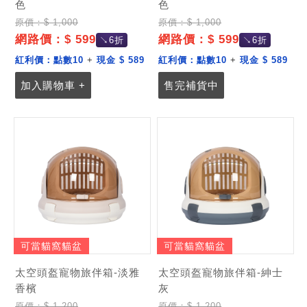
色
色
原價：$ 1,000
原價：$ 1,000
網路價：$ 599
網路價：$ 599
↘6折
↘6折
紅利價：
點數10
+
現金 $ 589
紅利價：
點數10
+
現金 $ 589
加入購物車 +
售完補貨中
可當貓窩貓盆
可當貓窩貓盆
太空頭盔寵物旅伴箱-淡雅
太空頭盔寵物旅伴箱-紳士
香檳
灰
原價：$ 1,200
原價：$ 1,200