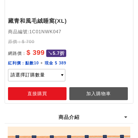
藏青和風毛絨睡窩(XL)
商品編號:1C01NWK047
原價：$ 700
$ 399
↘5.7折
網路價：
紅利價：
點數10
+
現金 $ 389
加購價：
商品介紹
商品介紹