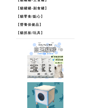
【貓罐罐-副食罐】
【貓零食/點心】
【營養保健品】
【貓抓板/玩具】