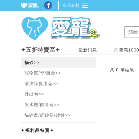
f
商品分類
✦五折特賣區✦
最新消息
消費滿100
貓砂>>
共 0 筆結果
寵物窩/墊/跳台>>
清潔除臭用品>>
外出包>>
飲水機/餵食碗>>
貓砂盆/貓砂墊/砂鏟>>
✦福利品特賣✦