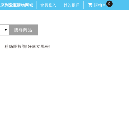
0
迎來到愛寵購物商城
會員登入
我的帳戶
購物車
粉絲團按讚!好康立馬報!