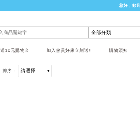
您好，歡
0送10元購物金
加入會員好康立刻送!!
購物須知
排序：