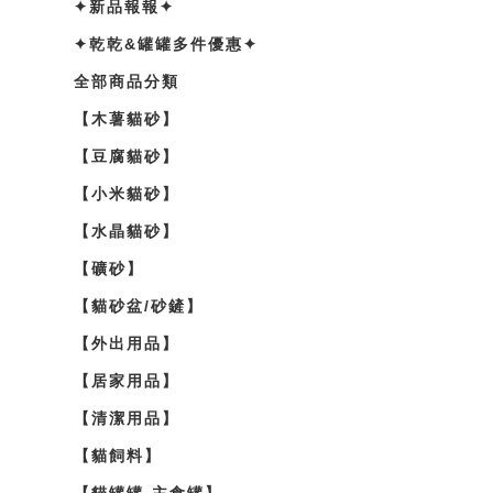
✦新品報報✦
✦乾乾&罐罐多件優惠✦
全部商品分類
【木薯貓砂】
【豆腐貓砂】
【小米貓砂】
【水晶貓砂】
【礦砂】
【貓砂盆/砂鏟】
【外出用品】
【居家用品】
【清潔用品】
【貓飼料】
【貓罐罐-主食罐】