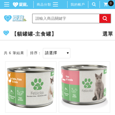
0
商品分類
我的帳戶
【貓罐罐-主食罐】
共 6 筆結果
排序：