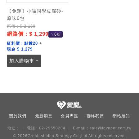
【免運】小喵同學豆腐砂-
原味6包
原價：$ 2,180
網路價：$ 1,299
↘6折
紅利價：
點數20
+
現金 $ 1,279
加入購物車 +
關於我們
最新消息
會員專區
聯絡我們
網站須知
地址：
電話：02-29550204
E-mail：
sale@lovepet.com.tw
© 2026
Greatest Idea Strategy Co.,Ltd
All rights reserved.