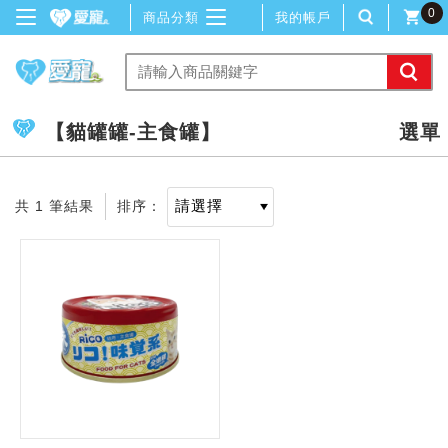
0
商品分類
我的帳戶
【貓罐罐-主食罐】
共 1 筆結果
排序：