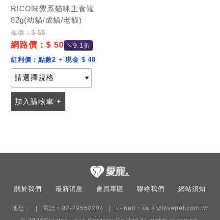
RICO味覺系貓咪主食罐
記住帳號
82g(幼貓/成貓/老貓)
原價：$ 55
網路價：$ 50
↘9.1折
紅利價：
點數2
+
現金 $ 48
加入購物車 +
關於我們
最新消息
會員專區
聯絡我們
網站須知
地址：
電話：02-29550204
E-mail：
sale@lovepet.com.tw