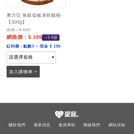
奧力亞 無穀低敏凍乾貓糧-
【300g】
原價：$ 550
網路價：$ 199
↘3.6折
紅利價：
點數3
+
現金 $ 196
加入購物車 +
關於我們
最新消息
會員專區
聯絡我們
網站須知