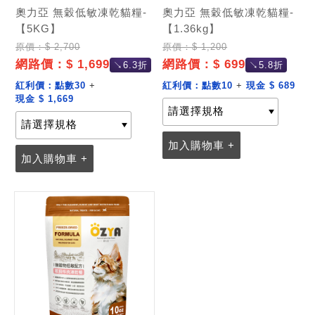
奧力亞 無穀低敏凍乾貓糧-
奧力亞 無穀低敏凍乾貓糧-
【5KG】
【1.36kg】
原價：$ 2,700
原價：$ 1,200
網路價：$ 1,699
網路價：$ 699
↘6.3折
↘5.8折
紅利價：
點數30
+
紅利價：
點數10
+
現金 $ 689
現金 $ 1,669
加入購物車 +
加入購物車 +
記住帳號