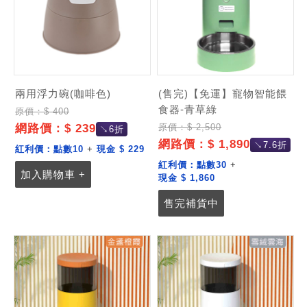
兩用浮力碗(咖啡色)
(售完)【免運】寵物智能餵
食器-青草綠
原價：$ 400
網路價：$ 239
原價：$ 2,500
↘6折
網路價：$ 1,890
↘7.6折
紅利價：
點數10
+
現金 $ 229
紅利價：
點數30
+
加入購物車 +
現金 $ 1,860
售完補貨中