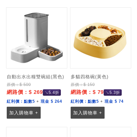
記住帳號
自動出水出糧雙碗組(黑色)
多貓四格碗(黃色)
原價：$ 500
原價：$ 150
網路價：$ 269
網路價：$ 79
↘5.4折
↘5.3折
紅利價：
點數5
+
現金 $ 264
紅利價：
點數5
+
現金 $ 74
加入購物車 +
加入購物車 +