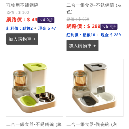
寵物用不鏽鋼碗
二合一餵食器-不銹鋼碗 (灰
色)
原價：$ 100
網路價：$ 49
原價：$ 550
↘4.9折
網路價：$ 299
↘5.4折
紅利價：
點數2
+
現金 $ 47
紅利價：
點數10
+
現金 $ 289
加入購物車 +
加入購物車 +
二合一餵食器-不銹鋼碗 (綠
二合一餵食器-陶瓷碗 (灰