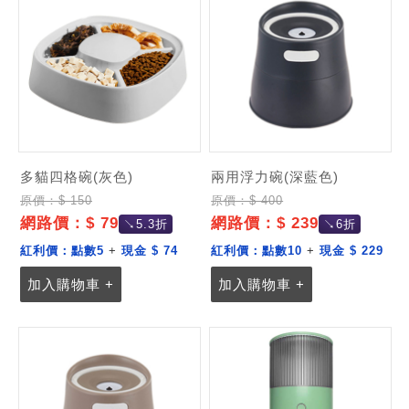
多貓四格碗(灰色)
兩用浮力碗(深藍色)
原價：$ 150
原價：$ 400
網路價：$ 79
網路價：$ 239
↘5.3折
↘6折
紅利價：
點數5
+
現金 $ 74
紅利價：
點數10
+
現金 $ 229
加入購物車 +
加入購物車 +