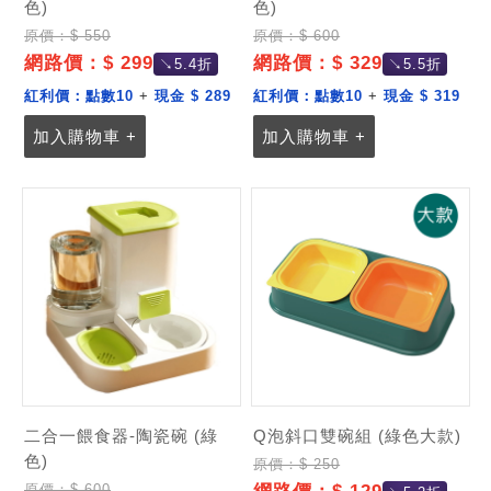
色)
色)
原價：$ 550
原價：$ 600
網路價：$ 299
網路價：$ 329
↘5.4折
↘5.5折
紅利價：
點數10
+
現金 $ 289
紅利價：
點數10
+
現金 $ 319
加入購物車 +
加入購物車 +
二合一餵食器-陶瓷碗 (綠
Q泡斜口雙碗組 (綠色大款)
色)
原價：$ 250
原價：$ 600