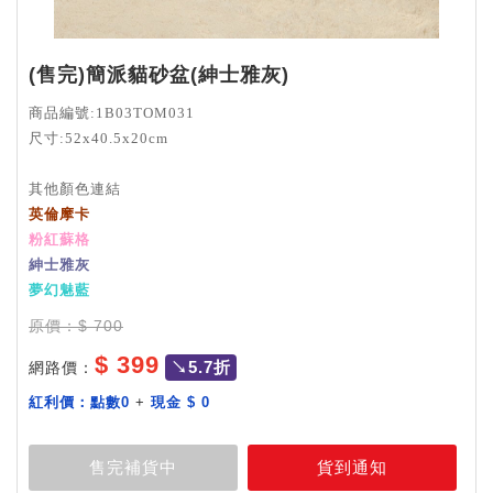
(售完)簡派貓砂盆(紳士雅灰)
商品編號:1B03TOM031
尺寸:52x40.5x20cm
其他顏色連結
英倫摩卡
粉紅蘇格
紳士雅灰
夢幻魅藍
原價：$ 700
$ 399
↘5.7折
網路價：
加購價：
紅利價：
點數0
+
現金 $ 0
商品介紹