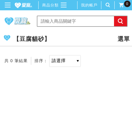
0
商品分類
我的帳戶
【豆腐貓砂】
共 0 筆結果
排序：
記住帳號