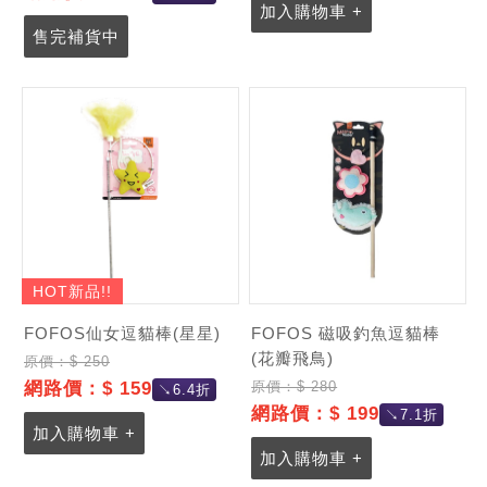
加入購物車 +
售完補貨中
HOT新品!!
FOFOS仙女逗貓棒(星星)
FOFOS 磁吸釣魚逗貓棒
(花瓣飛鳥)
原價：$ 250
網路價：$ 159
原價：$ 280
↘6.4折
網路價：$ 199
↘7.1折
加入購物車 +
記住帳號
加入購物車 +