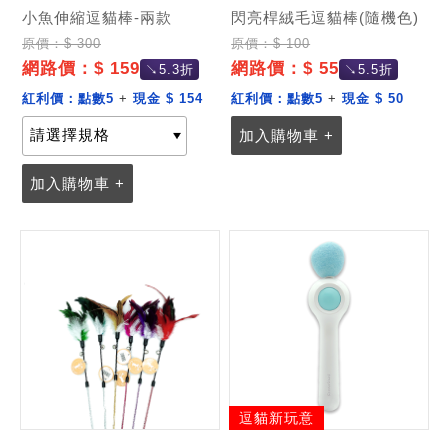
小魚伸縮逗貓棒-兩款
閃亮桿絨毛逗貓棒(隨機色)
原價：$ 300
原價：$ 100
網路價：$ 159
網路價：$ 55
↘5.3折
↘5.5折
紅利價：
點數5
+
現金 $ 154
紅利價：
點數5
+
現金 $ 50
加入購物車 +
加入購物車 +
逗貓新玩意