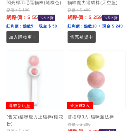
閃亮桿羽毛逗貓棒(隨機色)
貓咪魔力逗貓棒(天空藍)
原價：$ 100
原價：$ 400
網路價：$ 55
網路價：$ 259
↘5.5折
↘6.5折
紅利價：
點數5
+
現金 $ 50
紅利價：
點數10
+
現金 $ 249
加入購物車 +
售完補貨中
逗貓新玩意
替換球3入
(售完)貓咪魔力逗貓棒(櫻花
替換球3入-貓咪魔法棒
粉)
原價：$ 200