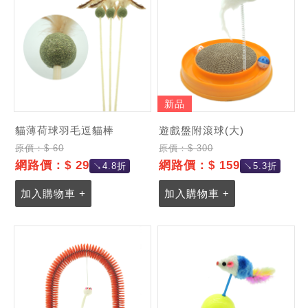
新品
貓薄荷球羽毛逗貓棒
遊戲盤附滾球(大)
原價：$ 60
原價：$ 300
網路價：$ 29
網路價：$ 159
↘4.8折
↘5.3折
加入購物車 +
加入購物車 +