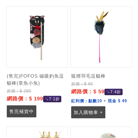
(售完)FOFOS 磁吸釣魚逗
狐狸羽毛逗貓棒
貓棒(章魚小魚)
原價：$ 80
網路價：$ 59
原價：$ 280
↘7.4折
網路價：$ 199
↘7.1折
紅利價：
點數10
+
現金 $ 49
售完補貨中
加入購物車 +