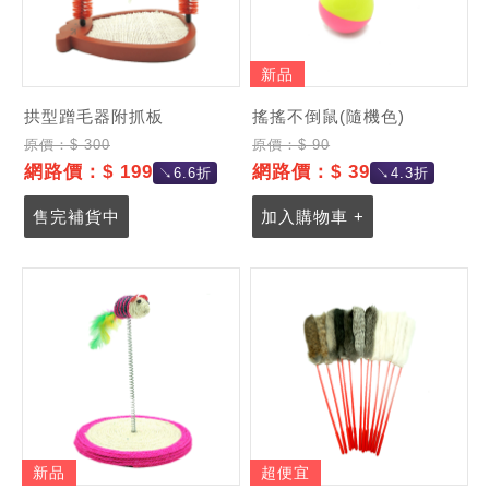
新品
拱型蹭毛器附抓板
搖搖不倒鼠(隨機色)
原價：$ 300
原價：$ 90
網路價：$ 199
網路價：$ 39
↘6.6折
↘4.3折
售完補貨中
加入購物車 +
新品
超便宜