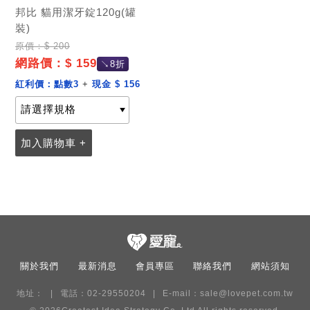
邦比 貓用潔牙錠120g(罐
記住帳號
裝)
原價：$ 200
網路價：$ 159
↘8折
紅利價：
點數3
+
現金 $ 156
加入購物車 +
關於我們
最新消息
會員專區
聯絡我們
網站須知
地址：
電話：02-29550204
E-mail：
sale@lovepet.com.tw