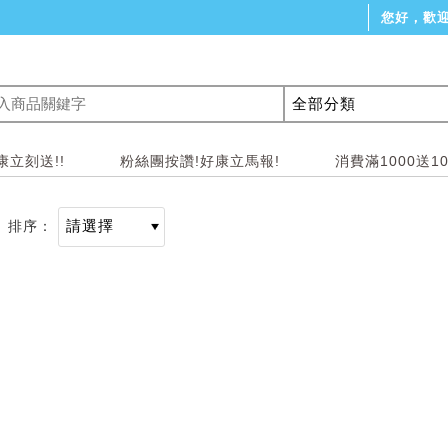
您好，歡
立刻送!!
粉絲團按讚!好康立馬報!
消費滿1000送1
排序：