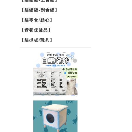
【貓罐罐-副食罐】
【貓零食/點心】
【營養保健品】
【貓抓板/玩具】