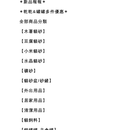
✦新品報報✦
✦乾乾&罐罐多件優惠✦
全部商品分類
【木薯貓砂】
【豆腐貓砂】
【小米貓砂】
【水晶貓砂】
【礦砂】
【貓砂盆/砂鏟】
【外出用品】
【居家用品】
【清潔用品】
【貓飼料】
【貓罐罐-主食罐】