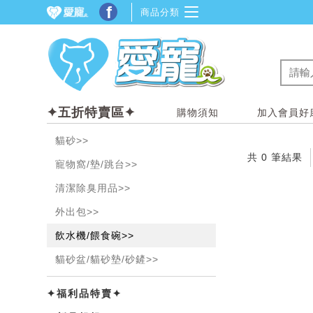
f
商品分類
✦五折特賣區✦
購物須知
加入會員好康
貓砂>>
共 0 筆結果
寵物窩/墊/跳台>>
清潔除臭用品>>
外出包>>
飲水機/餵食碗>>
貓砂盆/貓砂墊/砂鏟>>
✦福利品特賣✦