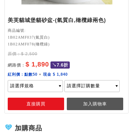
美芙貓城堡貓砂盆-(氣質白,橄欖綠兩色)
商品編號:
1B02AMF037(氣質白)
1B02AMF078(橄欖綠)
原價：$ 2,500
$ 1,890
↘7.6折
網路價：
紅利價：
點數50
+
現金 $ 1,840
加購商品