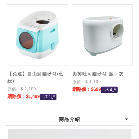
【免運】自由艙貓砂盆(藍
美芙吐司貓砂盆-魔芋灰
綠)
原價：$ 1,100
原價：$ 2,100
網路價：$699
↘6.4折
網路價：$1,499
↘7.1折
商品介紹