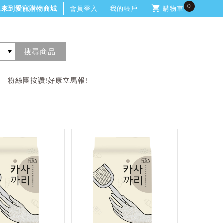
0
迎來到愛寵購物商城
會員登入
我的帳戶
購物車
粉絲團按讚!好康立馬報!