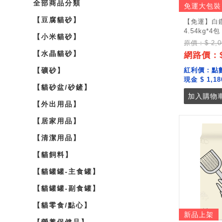
全部商品分類
免運大包裝
【豆腐貓砂】
【免運】白
4.54kg*4包
【小米貓砂】
原價：$ 2,0
【水晶貓砂】
網路價：$ 
【礦砂】
紅利價：
點
現金 $ 1,18
【貓砂盆/砂鏟】
加入購物車
【外出用品】
【居家用品】
【清潔用品】
【貓飼料】
【貓罐罐-主食罐】
【貓罐罐-副食罐】
【貓零食/點心】
新品上架
【營養保健品】