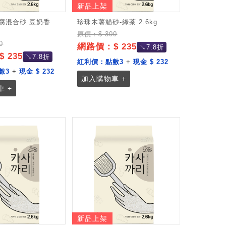
新品上架
腐混合砂 豆奶香
珍珠木薯貓砂-綠茶 2.6kg
原價：$ 300
0
網路價：$ 235
↘7.8折
 235
↘7.8折
紅利價：
點數3
+
現金 $ 232
數3
+
現金 $ 232
加入購物車 +
 +
新品上架