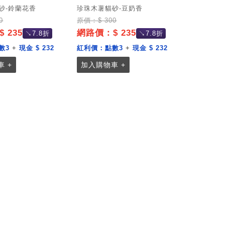
砂-鈴蘭花香
珍珠木薯貓砂-豆奶香
0
原價：$ 300
 235
網路價：$ 235
↘7.8折
↘7.8折
數3
+
現金 $ 232
紅利價：
點數3
+
現金 $ 232
 +
加入購物車 +