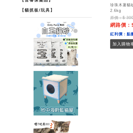
珍珠木薯貓
【貓抓板/玩具】
2.6kg
原價：$ 30
網路價：$
紅利價：
點
加入購物車