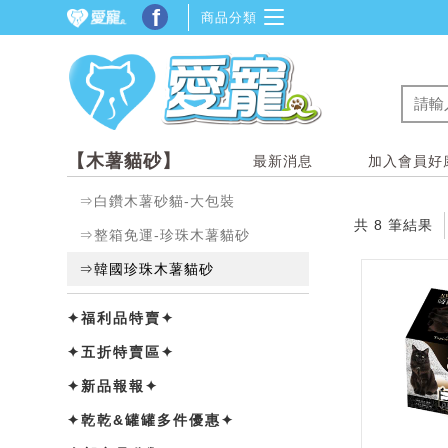
f
商品分類
【木薯貓砂】
最新消息
加入會員好康
⇒白鑽木薯砂貓-大包裝
共 8 筆結果
⇒整箱免運-珍珠木薯貓砂
⇒韓國珍珠木薯貓砂
✦福利品特賣✦
✦五折特賣區✦
✦新品報報✦
✦乾乾&罐罐多件優惠✦