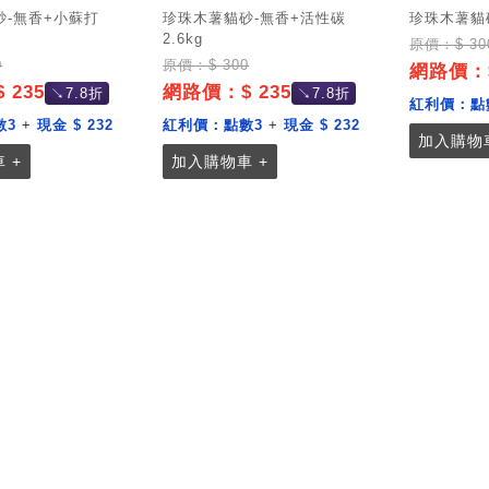
砂-無香+小蘇打
珍珠木薯貓砂-無香+活性碳
珍珠木薯貓
2.6kg
原價：$ 30
0
原價：$ 300
網路價：$
 235
網路價：$ 235
↘7.8折
↘7.8折
紅利價：
點
數3
+
現金 $ 232
紅利價：
點數3
+
現金 $ 232
加入購物車
 +
加入購物車 +