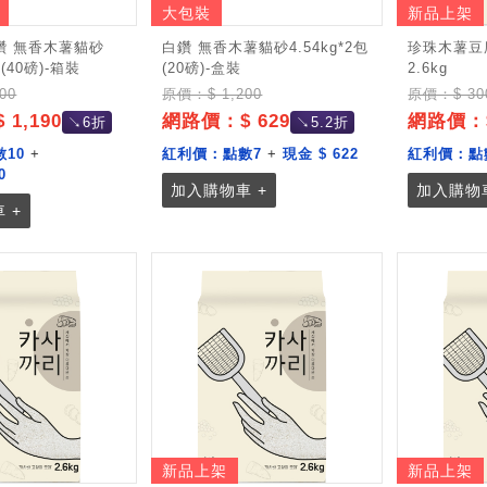
大包裝
新品上架
鑽 無香木薯貓砂
白鑽 無香木薯貓砂4.54kg*2包
珍珠木薯豆
 (40磅)-箱裝
(20磅)-盒裝
2.6kg
00
原價：$ 1,200
原價：$ 30
1,190
網路價：$ 629
網路價：$
↘6折
↘5.2折
數10
+
紅利價：
點數7
+
現金 $ 622
紅利價：
點
0
加入購物車 +
加入購物車
 +
新品上架
新品上架