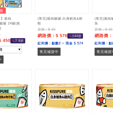
惠
運】親純
(售完)親純貓罐-白身鮪魚&鮮
(售完)親純
E貓罐 24罐(效
蝦
魚
)
原價：$ 40
原價：$ 40
6
網路價：$ 576
網路價：$
↘144折
 450
↘7.8折
紅利價：
點數2
+
現金 $ 574
紅利價：
點
售完補貨中
售完補貨
中