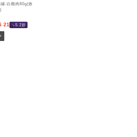
罐-白雞肉80g(效
)
 21
↘5.2折
中