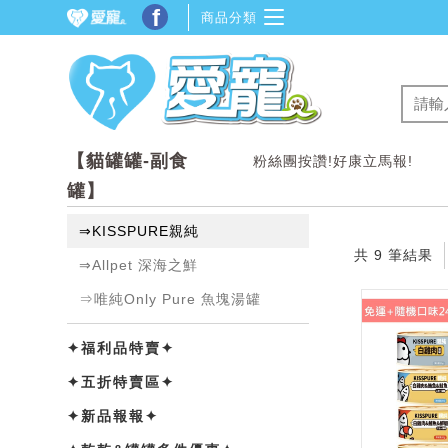
f
商品分類
【貓罐罐-副食
粉絲團按讚!好康立馬報!
罐】
⇒KISSPURE親純
共 9 筆結果
⇒Allpet 深海之鮮
⇒唯純Only Pure 魚塊湯罐
✦福利品特賣✦
✦五折特賣區✦
✦新品報報✦