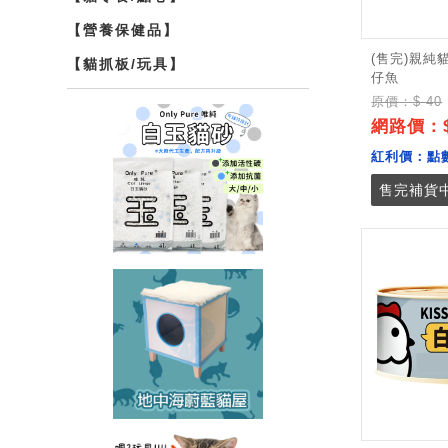
【營養保健品】
(售完)親純
【貓抓板/玩具】
仔魚
原價：$ 40
網路價：$
紅利價：
點
售完補貨