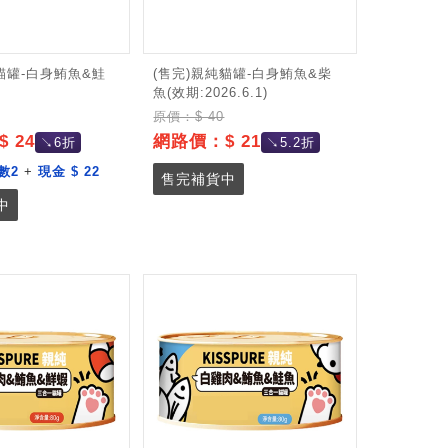
貓罐-白身鮪魚&鮭
(售完)親純貓罐-白身鮪魚&柴
魚(效期:2026.6.1)
原價：$ 40
 24
網路價：$ 21
↘6折
↘5.2折
數2
+
現金 $ 22
售完補貨中
中