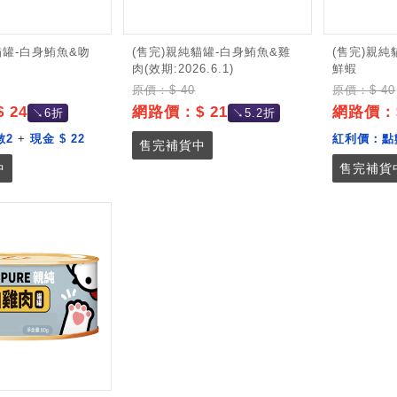
貓罐-白身鮪魚&吻
(售完)親純貓罐-白身鮪魚&雞
(售完)親純
肉(效期:2026.6.1)
鮮蝦
原價：$ 40
原價：$ 40
 24
網路價：$ 21
網路價：$
↘6折
↘5.2折
數2
+
現金 $ 22
紅利價：
點
售完補貨中
中
售完補貨