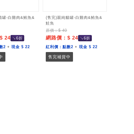
貓罐-白雞肉&鮪魚&
(售完)親純貓罐-白雞肉&鮪魚&
鮭魚
原價：$ 40
 24
網路價：$ 24
↘6折
↘6折
數2
+
現金 $ 22
紅利價：
點數2
+
現金 $ 22
中
售完補貨中