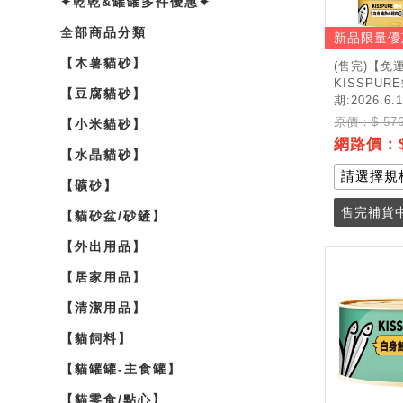
✦乾乾&罐罐多件優惠✦
全部商品分類
新品限量優
【木薯貓砂】
(售完)【免
KISSPUR
【豆腐貓砂】
期:2026.6.1
原價：$ 57
【小米貓砂】
網路價：$
【水晶貓砂】
【礦砂】
售完補貨
【貓砂盆/砂鏟】
【外出用品】
【居家用品】
【清潔用品】
【貓飼料】
【貓罐罐-主食罐】
【貓零食/點心】