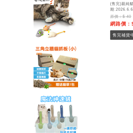
(售完)親純貓
期:2026.6.6
原價：$ 40
網路價：$
售完補貨