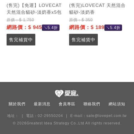
(售完)【免運】LOVECAT
(售完)LOVECAT 天然混合
天然混合貓砂-淡奶香x5包
貓砂-淡奶香
原價：$ 1,750
原價：$ 350
網路價：$ 945
網路價：$ 189
↘5.4折
↘5.4折
售完補貨中
售完補貨中
關於我們
最新消息
會員專區
聯絡我們
網站須知
地址：
電話：02-29550204
E-mail：
sale@lovepet.com.tw
© 2026
Greatest Idea Strategy Co.,Ltd
All rights reserved.