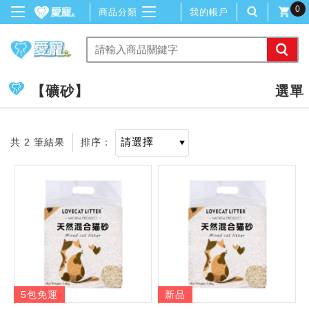
0
商品分類
我的帳戶
【礦砂】
共 2 筆結果
排序：
5包免運
新品
記住帳號