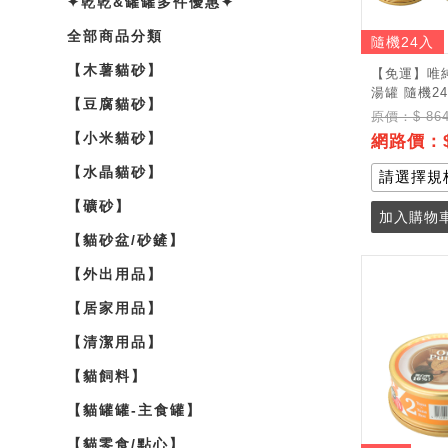
✦乾乾&罐罐多件優惠✦
全部商品分類
隨機24入
【木薯貓砂】
【免運】唯純O
湯罐 隨機2
【豆腐貓砂】
原價：$ 86
【小米貓砂】
網路價：$
【水晶貓砂】
【礦砂】
加入購物車
【貓砂盆/砂鏟】
【外出用品】
【居家用品】
【清潔用品】
【貓飼料】
【貓罐罐-主食罐】
【貓零食/點心】