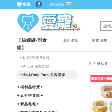
f
商品分類
【貓罐罐-副食
最新消息
購物須知
罐】
⇒KISSPURE親純
共 6 筆結果
⇒Allpet 深海之鮮
⇒唯純Only Pure 魚塊湯罐
✦福利品特賣✦
✦五折特賣區✦
✦新品報報✦