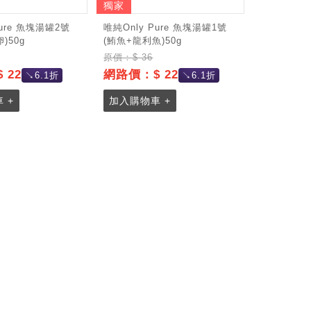
獨家
Pure 魚塊湯罐2號
唯純Only Pure 魚塊湯罐1號
)50g
(鮪魚+龍利魚)50g
原價：$ 36
 22
網路價：$ 22
↘6.1折
↘6.1折
 +
加入購物車 +