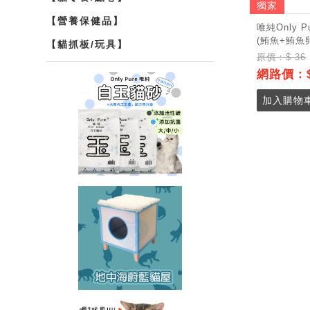
獨家
【營養保健品】
唯純Only 
(鮪魚+鮪魚卵
【貓抓板/玩具】
原價：$ 36
網路價：$
加入購物車