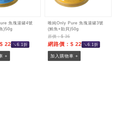
Pure 魚塊湯罐4號
唯純Only Pure 魚塊湯罐3號
)50g
(鮪魚+貽貝)50g
原價：$ 36
 22
網路價：$ 22
↘6.1折
↘6.1折
 +
加入購物車 +