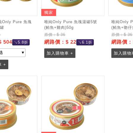
獨家
nly Pure 魚塊
唯純Only Pure 魚塊湯罐5號
唯純Only 
4罐
(鮪魚+雞肉)50g
(鮪魚+吻仔魚
4
原價：$ 36
原價：$ 36
 504
網路價：$ 22
網路價：$
↘5.8折
↘6.1折
加入購物車 +
加入購物車
 +