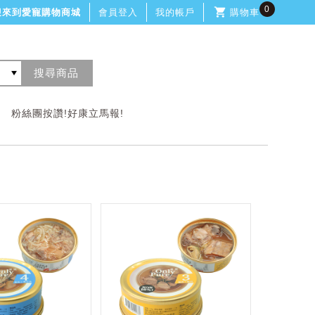
0
迎來到愛寵購物商城
會員登入
我的帳戶
購物車
粉絲團按讚!好康立馬報!