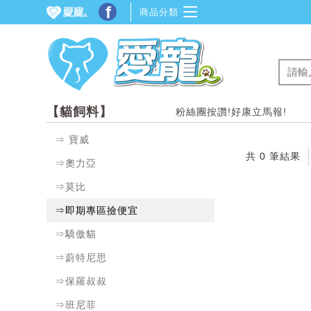
f
商品分類
【貓飼料】
粉絲團按讚!好康立馬報!
⇒ 寶威
共 0 筆結果
⇒奧力亞
⇒莫比
⇒即期專區撿便宜
⇒驕傲貓
⇒蔚特尼思
⇒保羅叔叔
⇒班尼菲