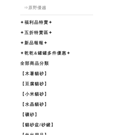
⇒原野優越
✦福利品特賣✦
✦五折特賣區✦
✦新品報報✦
✦乾乾&罐罐多件優惠✦
全部商品分類
【木薯貓砂】
【豆腐貓砂】
【小米貓砂】
【水晶貓砂】
【礦砂】
【貓砂盆/砂鏟】
【外出用品】