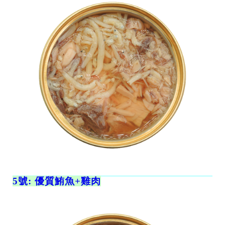
5號: 優質鮪魚+雞肉