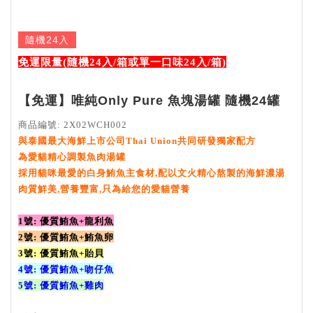
隨機24入
免運限量(隨機24入/箱或單一口味24入/箱)
【免運】唯純Only Pure 魚塊湯罐 隨機24罐
商品編號: 2X02WCH002
與泰國最大海鮮上市公司Thai Union共同研發獨家配方
為愛貓精心調製魚肉湯罐
採用貓咪最愛的白身鮪魚主食材,配以文火精心熬製的海鮮濃湯
肉質鮮美,營養豐富,只為給您的愛貓營養
1號: 優質鮪魚+龍利魚
2號: 優質鮪魚+鮪魚卵
3號: 優質鮪魚+貽貝
4號: 優質鮪魚+吻仔魚
5號: 優質鮪魚+雞肉