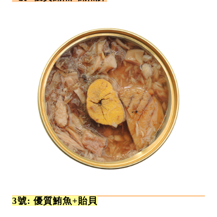
3號: 優質鮪魚+貽貝