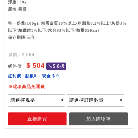
淨重: 50g
產地:泰國
每一份量(100g): 粗蛋白質16%以上/粗脂肪0.2%以上/灰份3%
以下/粗纖維1%以下/水分83%以下/熱量65Kcal
保存期限:三年
加購價：
原價：$ 864
$ 504
↘5.8折
網路價：
商品介紹
紅利價：
點數0
+
現金 $ 0
※此項商品免運費