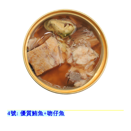
記住帳號
4號: 優質鮪魚+吻仔魚