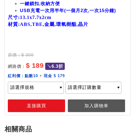
一鍵鎖扣,收納方便
USB充電一次用半年(一個月2次,一次15分鐘)
尺寸:13.1x7.7x2cm
材質:ABS,TBE,金屬,環氧樹酯,晶片
加購價：
原價：$ 300
$ 189
↘6.3折
網路價：
商品介紹
紅利價：
點數10
+
現金 $ 179
相關商品