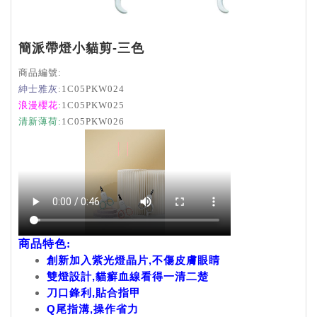
簡派帶燈小貓剪-三色
商品編號:
紳士雅灰
:1C05PKW024
浪漫櫻花
:1C05PKW025
清新薄荷:
1C05PKW026
商品特色:
創新加入紫光燈晶片,不傷皮膚眼睛
雙燈設計,貓癬血線看得一清二楚
刀口鋒利,貼合指甲
Q尾指溝,操作省力