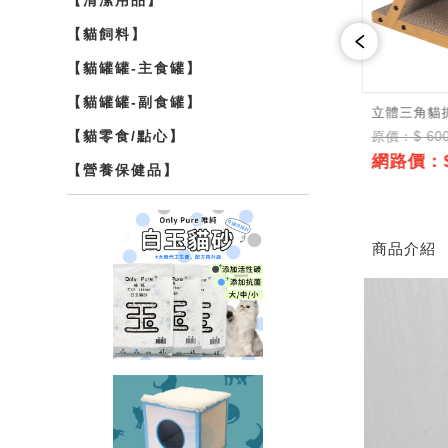
【貓飼料】
商品介紹
【貓罐罐-主食罐】
【貓罐罐-副食罐】
麻貓抓球-大
組合式木板貓抓屋(大型)
立體三角貓
【貓零食/點心】
原價：$ 999
原價：$ 60
網路價：$599
網路價：$
↘6折
【營養保健品】
339
↘4.8折
商品介紹