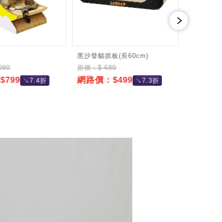
黑沙發貓抓板(長60cm)
紅蘋果貓抓
080
原價：$ 680
原價：$ 6
799
網路價：$499
網路價：
↘7.4折
↘7.3折