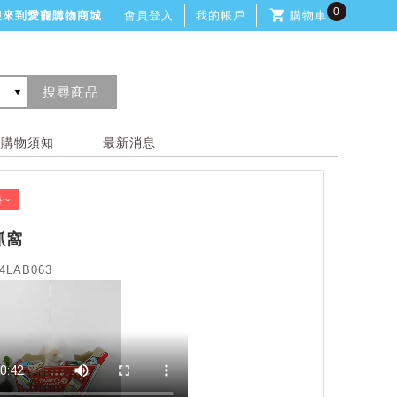
0
迎來到愛寵購物商城
會員登入
我的帳戶
購物車
購物須知
最新消息
嚕~
抓窩
4LAB063