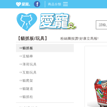
f
商品分類
【貓抓板/玩具】
粉絲團按讚!好康立馬報!
⇒貓抓板
⇒逗貓棒
⇒薄荷玩具
⇒互動玩具
⇒貓爬架
⇒貓隧道
⇒貓抓柱