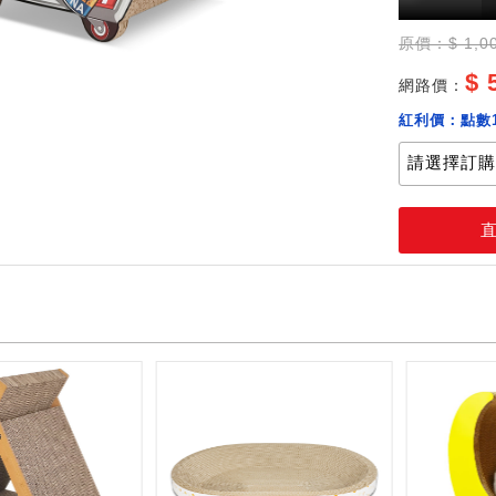
原價：$ 1,0
$ 
網路價：
紅利價：
點數
加購價：