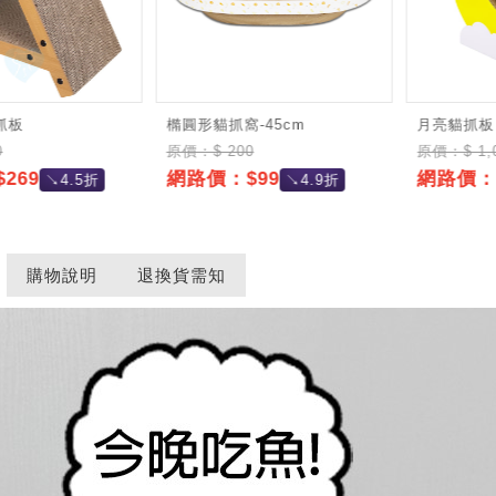
抓板
橢圓形貓抓窩-45cm
月亮貓抓板
0
原價：$ 200
原價：$ 1,
269
網路價：$99
網路價：$
↘4.5折
↘4.9折
購物說明
退換貨需知