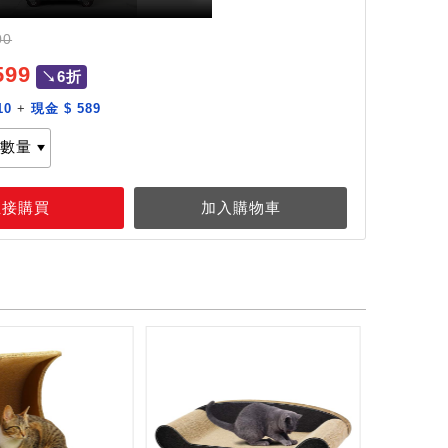
00
599
↘6折
10
+
現金 $ 589