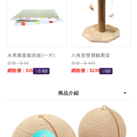
加購價：
商品介紹
水果圖案貓抓板(一片)
八角形雙層貓爬架
原價：$ 60
原價：$ 400
網路價：$35
網路價：$239
↘5.8折
↘6折
商品介紹