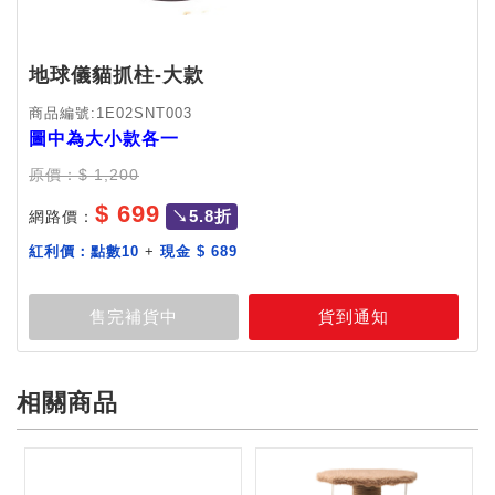
地球儀貓抓柱-大款
商品編號:1E02SNT003
圖中為大小款各一
原價：$ 1,200
$ 699
↘5.8折
網路價：
紅利價：
點數10
+
現金 $ 689
相關商品