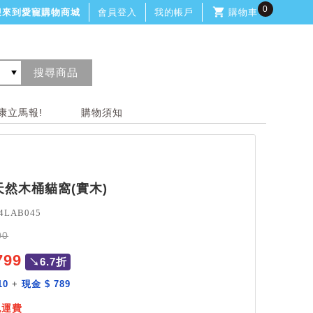
0
迎來到愛寵購物商城
會員登入
我的帳戶
購物車
康立馬報!
購物須知
然木桶貓窩(實木)
4LAB045
00
799
↘6.7折
10
+
現金 $ 789
免運費