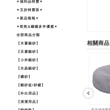
✦福利品特賣✦
✦五折特賣區✦
✦新品報報✦
✦乾乾&罐罐多件優惠✦
全部商品分類
相關商品
【木薯貓砂】
【豆腐貓砂】
【小米貓砂】
【水晶貓砂】
【礦砂】
【貓砂盆/砂鏟】
【外出用品】
【清潔用品】
長毛絨保暖圓
【貓飼料】