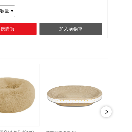
長毛絨保暖