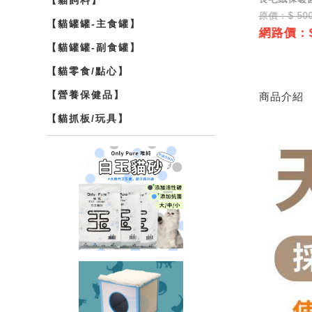
(杏色L-60cm)
橢圓帶球劍麻窩
原價：$ 50
原價：$ 600
【貓罐罐-主食罐】
商品介紹
網路價：$
319
網路價：$359
↘5.3折
↘6折
【貓罐罐-副食罐】
【貓零食/點心】
【營養保健品】
商品介紹
【貓抓板/玩具】