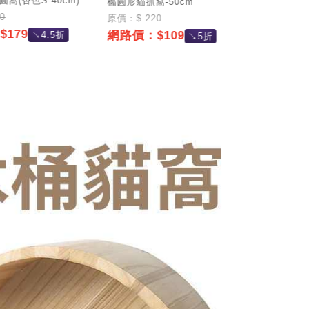
窩(杏色S-40cm)
橢圓形貓抓窩-50cm
原價：$ 4
0
原價：$ 220
網路價：
179
網路價：$109
↘4.5折
↘5折