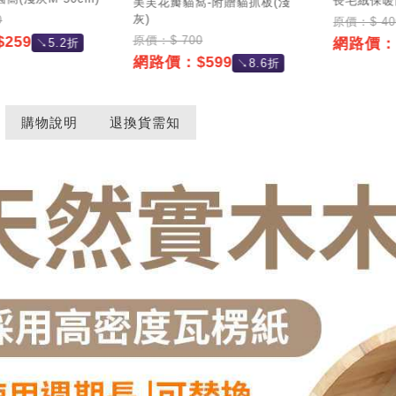
長毛絨保暖圓
美芙花瓣貓窩-附贈貓抓板(淺
灰)
0
原價：$ 40
原價：$ 700
259
網路價：$
↘5.2折
網路價：$599
↘8.6折
購物說明
退換貨需知