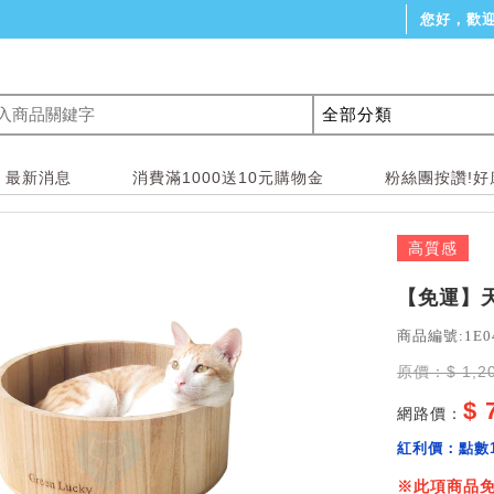
您好，歡
最新消息
消費滿1000送10元購物金
粉絲團按讚!好
高質感
【免運】天
商品編號:1E0
原價：$ 1,2
$ 
網路價：
紅利價：
點數
※此項商品