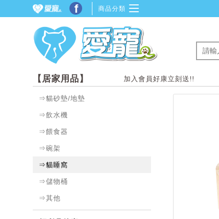
f
商品分類
【居家用品】
加入會員好康立刻送!!
⇒貓砂墊/地墊
⇒飲水機
⇒餵食器
⇒碗架
⇒貓睡窩
⇒儲物桶
⇒其他