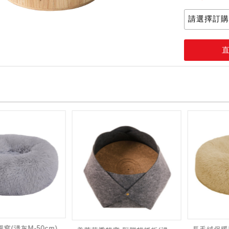
加購價：
窩(淺灰M-50cm)