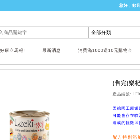
您好，歡
!好康立馬報!
最新消息
消費滿1000送10元購物金
(售完)樂
產品編號: 1F0
因德國工廠罐
可能會存在噴
造成的輕微凹
配方特別添