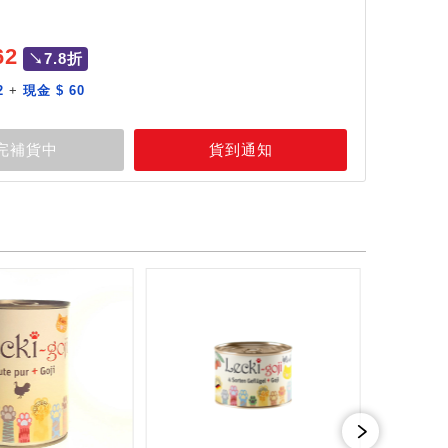
62
↘7.8折
2
+
現金 $ 60