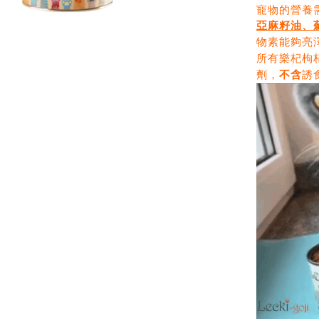
寵物的營養
亞麻籽油、
物素能夠亮
所有樂杞枸
劑，
不含
誘
加購價：