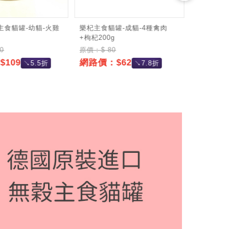
主食貓罐-幼貓-火雞
樂杞主食貓罐-成貓-4種禽肉
【6罐組
+枸杞200g
200gx6罐
0
原價：$ 80
原價：$ 4
109
網路價：$62
網路價：
↘5.5折
↘7.8折