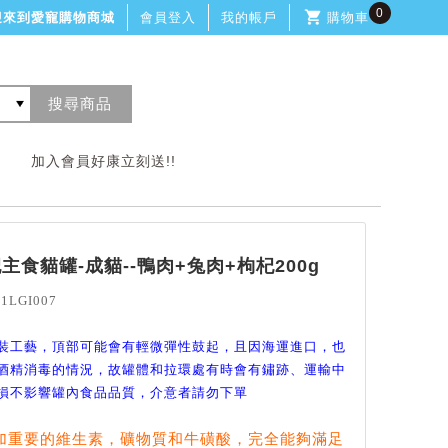
0
迎來到愛寵購物商城
會員登入
我的帳戶
購物車
加入會員好康立刻送!!
杞主食貓罐-成貓--鴨肉+兔肉+枸杞200g
1LGI007
裝工藝，頂部可能會有輕微彈性鼓起，且因海運進口，也
酒精消毒的情況，故罐體和拉環處有時會有鏽跡、運輸中
損不影響罐內食品品質，介意者請勿下單
加重要的維生素，礦物質和牛磺酸，完全能夠滿足