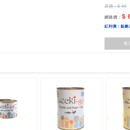
原價：$ 80
$ 
網路價：
紅利價：
點數