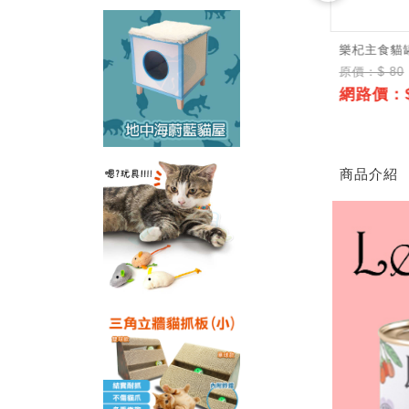
-成貓-火雞+鴨肉
樂杞主食貓罐-成貓-鱒魚+火雞
樂杞主食貓罐
+枸杞200g
原價：$ 80
原價：$ 80
網路價：$
62
網路價：$62
↘7.8折
↘7.8折
商品介紹