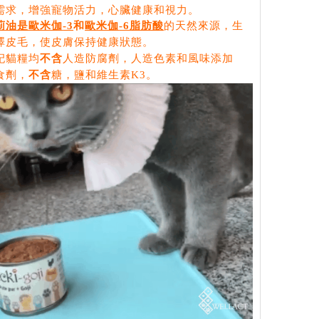
需求，增強寵物活力，心臟健康和視力。
薊油是歐米伽
-3
和
歐米伽
-6
脂肪酸
的天然來源，生
澤皮毛，使皮膚保持健康狀態。
杞貓糧均
不含
人造防腐劑，人造色素和風味添加
食劑，
不含
糖，鹽和維生素
K3
。