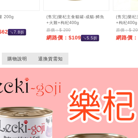
 200g
(售完)樂杞主食貓罐-成貓-鱒魚
(售完)樂杞
+火雞+枸杞400g
+枸杞400g
原價：$ 200
原價：$ 20
62
↘7.8折
網路價：$109
網路價：$
↘5.5折
購物說明
退換貨需知