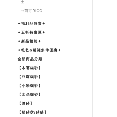
士
⇒芮可RICO
✦福利品特賣✦
✦五折特賣區✦
✦新品報報✦
✦乾乾&罐罐多件優惠✦
全部商品分類
【木薯貓砂】
【豆腐貓砂】
【小米貓砂】
【水晶貓砂】
【礦砂】
【貓砂盆/砂鏟】