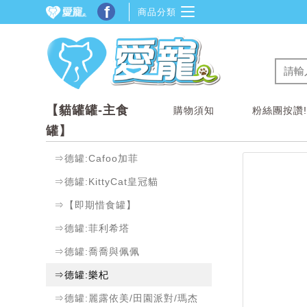
f
商品分類
【貓罐罐-主食
購物須知
粉絲團按讚
罐】
⇒德罐:Cafoo加菲
⇒德罐:KittyCat皇冠貓
⇒【即期惜食罐】
⇒德罐:菲利希塔
⇒德罐:喬喬與佩佩
⇒德罐:樂杞
⇒德罐:麗露依美/田園派對/瑪杰