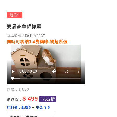
超值!!
雙層豪華貓抓屋
商品編號:1E04LAB037
同時可容納3-4隻貓咪,物超所值
原價：$ 800
$ 499
↘6.2折
網路價：
加購價：
紅利價：
點數0
+
現金 $ 0