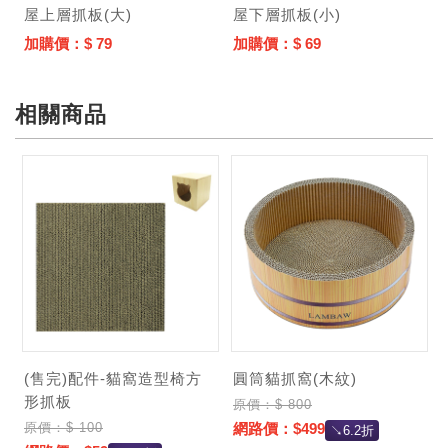
屋上層抓板(大)
屋下層抓板(小)
加購價：$ 79
加購價：$ 69
相關商品
(售完)配件-貓窩造型椅方
圓筒貓抓窩(木紋)
形抓板
原價：$ 800
原價：$ 100
網路價：$499
↘6.2折