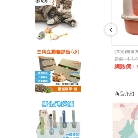
盆-藍粉色
長通道帶抽屜貓砂盆-三色
(售完)簡派
00
原價：$ 1,300
原價：$ 1,0
,399
網路價：$910
網路價：$
↘7折
↘7折
商品介紹