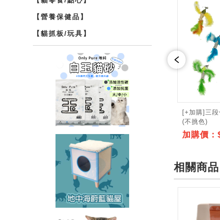
【營養保健品】
商品介紹
【貓抓板/玩具】
[+加購]三
(不挑色)
加購價：$
相關商品