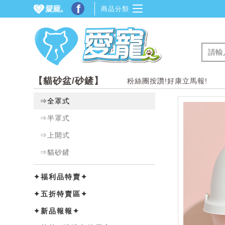
f
商品分類
【貓砂盆/砂鏟】
粉絲團按讚!好康立馬報!
⇒全罩式
⇒半罩式
⇒上開式
⇒貓砂鏟
✦福利品特賣✦
✦五折特賣區✦
✦新品報報✦