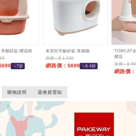
方舟貓砂盆-櫻花粉
美芙吐司貓砂盆-拿鐵咖
TOMCA
櫻花
00
原價：$ 1,100
原價：$ 90
699
網路價：$699
↘7折
↘6.4折
網路價：$
購物說明
退換貨需知