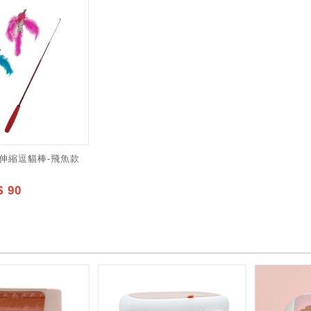
段伸縮逗貓棒-飛魚款
 90