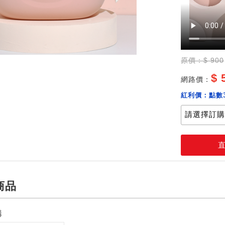
加購價：
原價：$ 900
$ 
網路價：
紅利價：
點數
商品
購