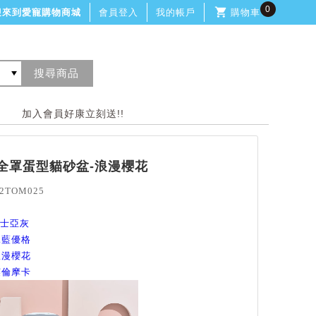
0
迎來到愛寵購物商城
會員登入
我的帳戶
購物車
加入會員好康立刻送!!
T全罩蛋型貓砂盆-浪漫櫻花
2TOM025
紳士亞灰
冰藍優格
浪漫櫻花
英倫摩卡