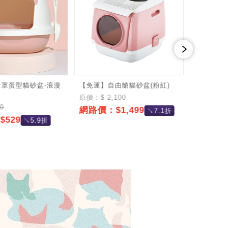
T全罩蛋型貓砂盆-浪漫
【免運】自由艙貓砂盆(粉紅)
可拆式全
灰色)
原價：$ 2,100
0
原價：$ 5
網路價：$1,499
↘7.1折
529
網路價：
↘5.9折