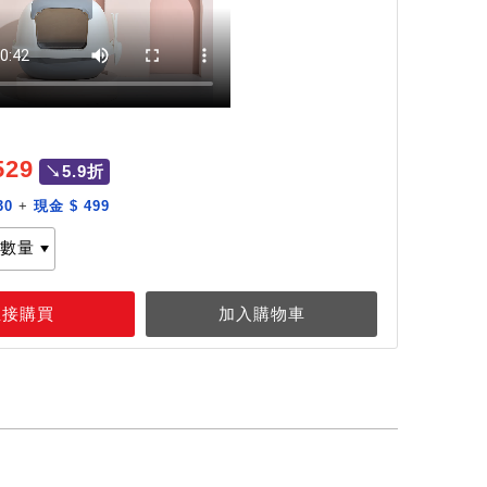
529
↘5.9折
30
+
現金 $ 499