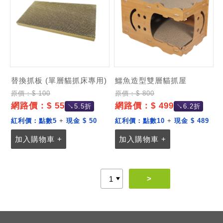
替換抓板 (單層貓抓床專用)
鱷魚造型雙層貓抓屋
原價：$ 100
原價：$ 800
網路價：$ 55
網路價：$ 499
↘5.5折
↘6.2折
紅利價：
點數5
+
現金 $ 50
紅利價：
點數10
+
現金 $ 489
加入購物車 +
加入購物車 +
>