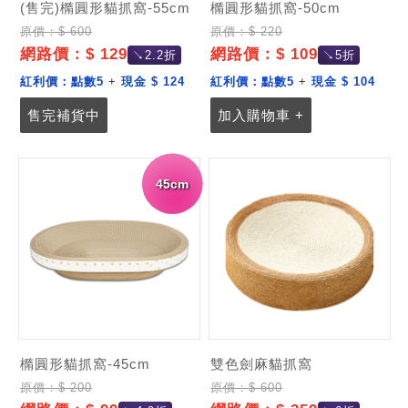
(售完)橢圓形貓抓窩-55cm
橢圓形貓抓窩-50cm
原價：$ 600
原價：$ 220
網路價：$ 129
網路價：$ 109
↘2.2折
↘5折
紅利價：
點數5
+
現金 $ 124
紅利價：
點數5
+
現金 $ 104
售完補貨中
加入購物車 +
45cm
橢圓形貓抓窩-45cm
雙色劍麻貓抓窩
原價：$ 200
原價：$ 600