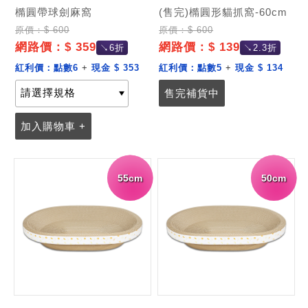
橢圓帶球劍麻窩
(售完)橢圓形貓抓窩-60cm
原價：$ 600
原價：$ 600
網路價：$ 359
網路價：$ 139
↘6折
↘2.3折
紅利價：
點數6
+
現金 $ 353
紅利價：
點數5
+
現金 $ 134
售完補貨中
加入購物車 +
55cm
50cm