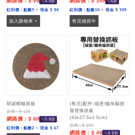
網路價：$ 99
網路價：$ 359
↘4.9折
↘6折
紅利價：
點數5
+
現金 $ 94
紅利價：
點數10
+
現金 $ 349
加入購物車 +
售完補貨中
耶誕帽貓抓板
(售完)配件-城堡/鱷魚貓抓
屋替換抓板
原價：$ 120
(43x27.5x2.5cm)
網路價：$ 69
↘5.8折
原價：$ 100
紅利價：
點數2
+
現金 $ 67
網路價：$ 49
↘4.9折