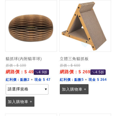
貓抓球(內附貓草球)
立體三角貓抓板
原價：$ 100
原價：$ 600
網路價：$ 49
網路價：$ 269
↘4.9折
↘4.5折
紅利價：
點數2
+
現金 $ 47
紅利價：
點數5
+
現金 $ 264
加入購物車 +
加入購物車 +