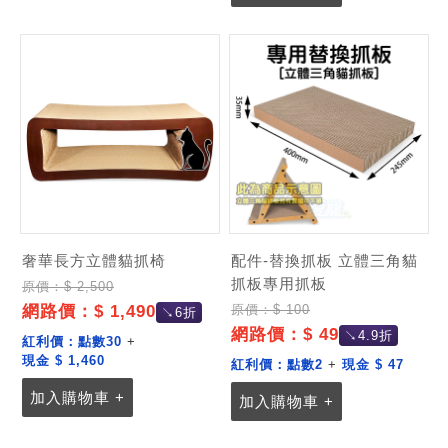
奢華長方立體貓抓椅
配件-替換抓板 立體三角貓
抓板專用抓板
原價：$ 2,500
網路價：$ 1,490
原價：$ 100
↘6折
網路價：$ 49
↘4.9折
紅利價：
點數30
+
現金 $ 1,460
紅利價：
點數2
+
現金 $ 47
加入購物車 +
加入購物車 +