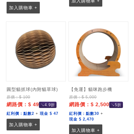
加入購物車 +
加入購物車 +
記住帳號
圓型貓抓球(內附貓草球)
【免運】貓咪跑步機
原價：$ 100
原價：$ 5,000
網路價：$ 49
網路價：$ 2,500
↘4.9折
↘5折
紅利價：
點數2
+
現金 $ 47
紅利價：
點數30
+
現金 $ 2,470
加入購物車 +
加入購物車 +