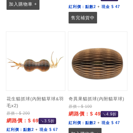
加入購物車 +
紅利價：
點數2
+
現金 $ 47
售完補貨中
花生貓抓球(內附貓草球&羽
奇異果貓抓球(內附貓草球)
毛x2)
原價：$ 100
網路價：$ 49
原價：$ 200
↘4.9折
網路價：$ 69
↘3.5折
紅利價：
點數2
+
現金 $ 47
紅利價：
點數2
+
現金 $ 67