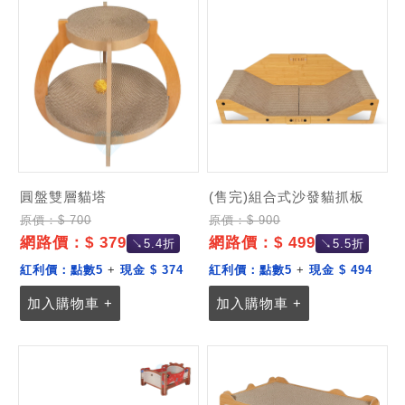
圓盤雙層貓塔
(售完)組合式沙發貓抓板
原價：$ 700
原價：$ 900
網路價：$ 379
網路價：$ 499
↘5.4折
↘5.5折
紅利價：
點數5
+
現金 $ 374
紅利價：
點數5
+
現金 $ 494
加入購物車 +
加入購物車 +