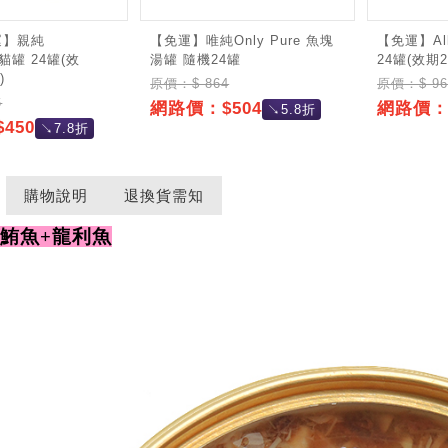
運】親純
【免運】唯純Only Pure 魚塊
【免運】Al
E貓罐 24罐(效
湯罐 隨機24罐
24罐(效期20
)
原價：$ 864
原價：$ 96
6
網路價：$504
網路價：$
↘5.8折
450
↘7.8折
購物說明
退換貨需知
質鮪魚+龍利魚