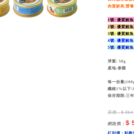
肉質鮮美,營
1號: 優質鮪
2號: 優質鮪
加購價：
3號: 優質鮪
4號: 優質鮪
5號: 優質鮪
淨重: 50g
產地:泰國
每一份量(100
纖維1%以下/水
保存期限:三
原價：$ 864
$ 
網路價：
紅利價：
點數