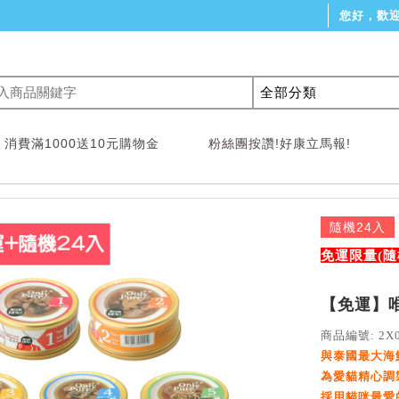
您好，歡
消費滿1000送10元購物金
粉絲團按讚!好康立馬報!
隨機24入
免運限量(隨
【免運】唯純
商品編號: 2X0
與泰國最大海鮮
為愛貓精心調
採用貓咪最愛