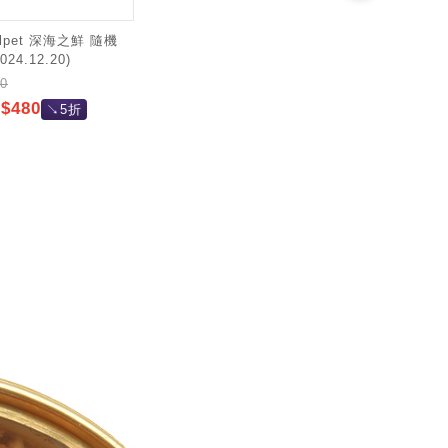
lpet 深海之鮮 隨機
24.12.20)
0
480
↘5折