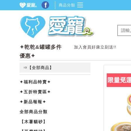
f
商品分類
✦乾乾&罐罐多件
加入會員好康立刻送!!
優惠✦
⇒【全部商品】
✦福利品特賣✦
✦五折特賣區✦
✦新品報報✦
全部商品分類
【木薯貓砂】