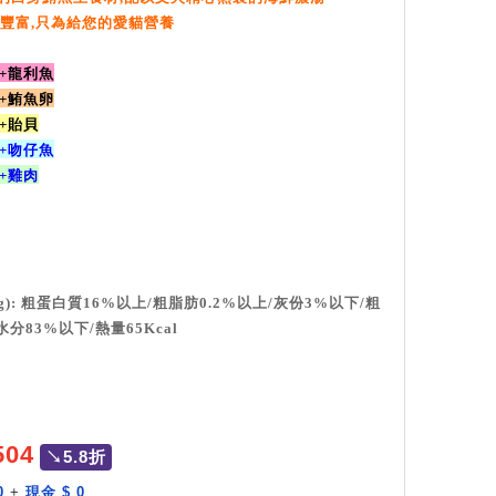
養豐富,只為給您的愛貓營養
魚+龍利魚
魚+鮪魚卵
魚+貽貝
魚+吻仔魚
魚+雞肉
g): 粗蛋白質16%以上/粗脂肪0.2%以上/灰份3%以下/粗
分83%以下/熱量65Kcal
年
504
↘5.8折
0
+
現金 $ 0