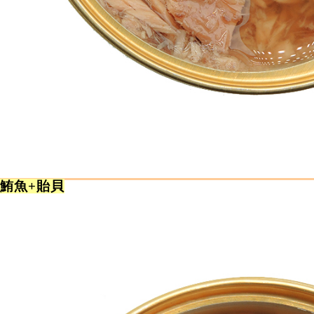
質鮪魚+貽貝