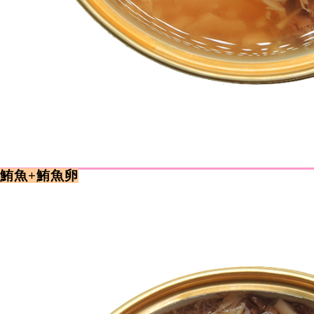
質鮪魚+鮪魚卵