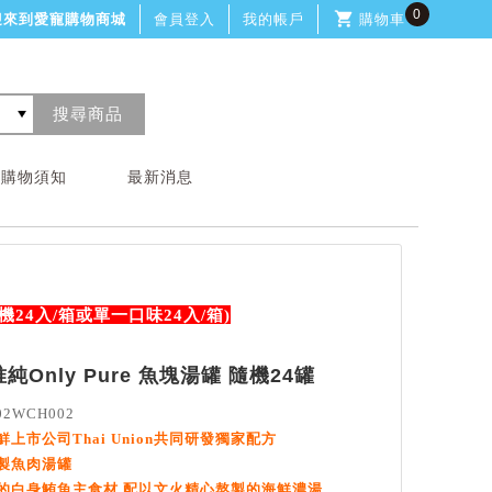
0
迎來到愛寵購物商城
會員登入
我的帳戶
購物車
購物須知
最新消息
機24入/箱或單一口味24入/箱)
Only Pure 魚塊湯罐 隨機24罐
2WCH002
上市公司Thai Union共同研發獨家配方
製魚肉湯罐
的白身鮪魚主食材,配以文火精心熬製的海鮮濃湯